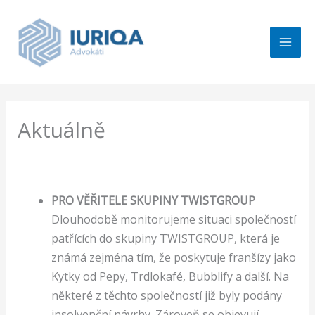
Přeskočit
na
obsah
Aktuálně
PRO VĚŘITELE SKUPINY TWISTGROUP
Dlouhodobě monitorujeme situaci společností
patřících do skupiny TWISTGROUP, která je
známá zejména tím, že poskytuje franšízy jako
Kytky od Pepy, Trdlokafé, Bubblify a další. Na
některé z těchto společností již byly podány
insolvenční návrhy. Zároveň se objevují