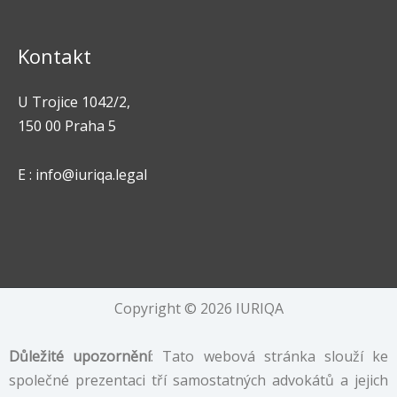
Kontakt
U Trojice 1042/2,
150 00 Praha 5
E : info@iuriqa.legal
Copyright © 2026 IURIQA
Důležité upozornění
: Tato webová stránka slouží ke
společné prezentaci tří samostatných advokátů a jejich